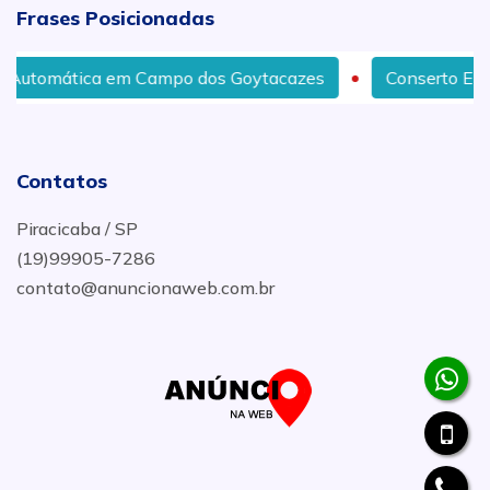
Frases Posicionadas
em Campo dos Goytacazes
Conserto Em Servo Motor em 
Contatos
Piracicaba / SP
(19)99905-7286
contato@anuncionaweb.com.br
.