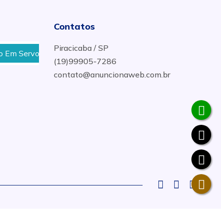
Contatos
Piracicaba / SP
 Drive em Campinas
Manutenção Em Servo Drive em R
(19)99905-7286
contato@anuncionaweb.com.br