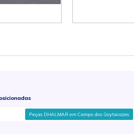
osicionadas
Peças DHALMAR em Campo dos Goytacazes
Peça