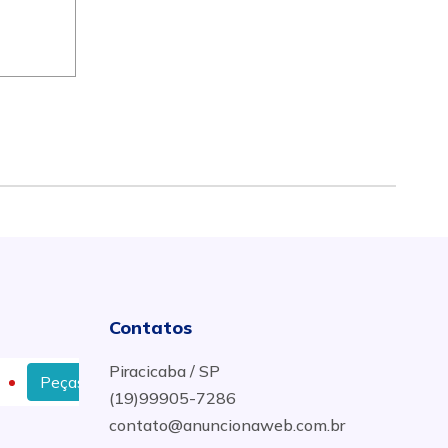
Contatos
Piracicaba / SP
s SCHNELL em Campo dos Goytacazes
Reforma Em E
(19)99905-7286
contato@anuncionaweb.com.br