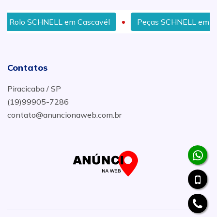
LL em Cascavél
Peças SCHNELL em Uberlândia
Contatos
Piracicaba / SP
(19)99905-7286
contato@anuncionaweb.com.br
.