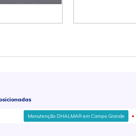
osicionadas
Manutenção DHALMAR em Campo Grande
Desbo