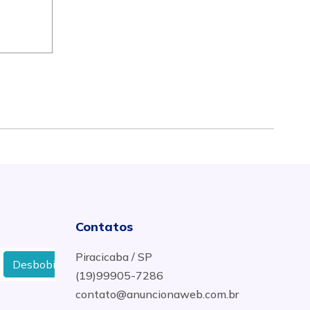
Contatos
Piracicaba / SP
binador De Rolo MEP em Belo Horizonte
Roletes ME
(19)99905-7286
contato@anuncionaweb.com.br