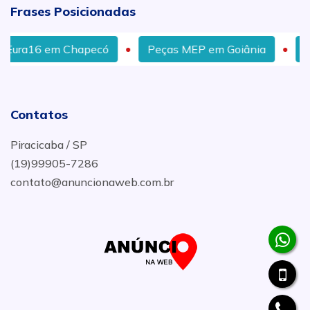
Frases Posicionadas
hapecó
Peças MEP em Goiânia
Estocador De 
Contatos
Piracicaba / SP
(19)99905-7286
contato@anuncionaweb.com.br
.