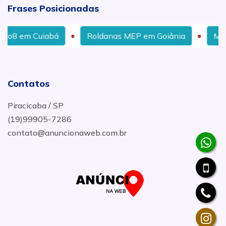
Frases Posicionadas
á
Roldanas MEP em Goiânia
Manutenção Em Se
Contatos
Piracicaba / SP
(19)99905-7286
contato@anuncionaweb.com.br
.