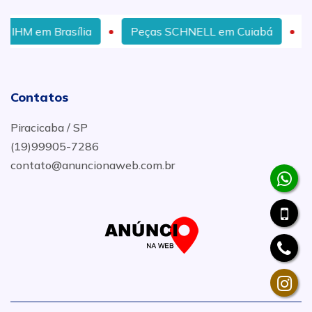
lia
Peças SCHNELL em Cuiabá
Manutenção E
Contatos
Piracicaba / SP
(19)99905-7286
contato@anuncionaweb.com.br
.