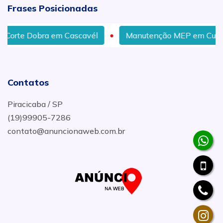
Frases Posicionadas
em Cascavél
Manutenção MEP em Curitiba
Onde
Contatos
Piracicaba / SP
(19)99905-7286
contato@anuncionaweb.com.br
.