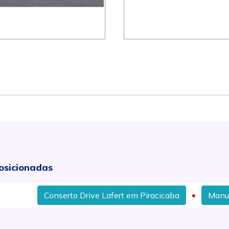
osicionadas
Conserto Drive Lafert em Piracicaba
Manutenção Em