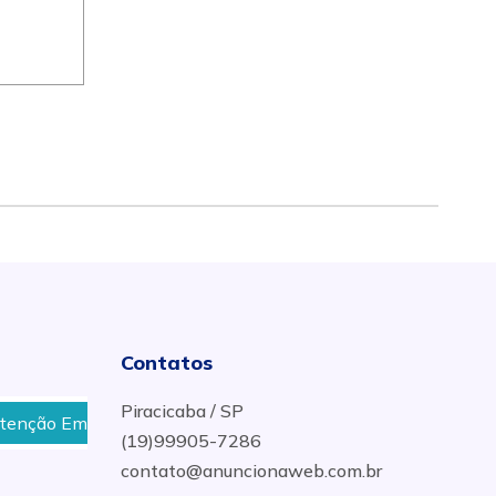
Contatos
Piracicaba / SP
 Equipamentos MEP em Cuiabá
Manutenção DHE16 
(19)99905-7286
contato@anuncionaweb.com.br