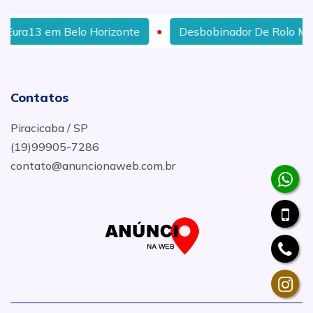
o Horizonte
Desbobinador De Rolo MEP em Cascavél
Contatos
Piracicaba / SP
(19)99905-7286
contato@anuncionaweb.com.br
.