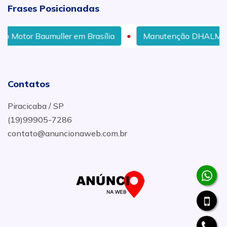
Frases Posicionadas
ller em Brasília
Manutenção DHALMAR em Chapecó
Contatos
Piracicaba / SP
(19)99905-7286
contato@anuncionaweb.com.br
.