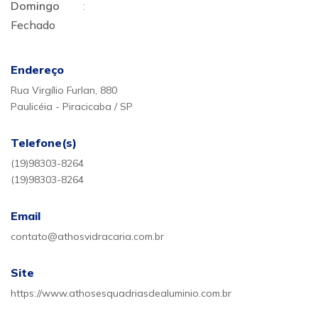
Domingo
:
Fechado
Endereço
Rua Virgílio Furlan, 880
Paulicéia - Piracicaba / SP
Telefone(s)
(19)98303-8264
(19)98303-8264
Email
contato@athosvidracaria.com.br
Site
https://www.athosesquadriasdealuminio.com.br