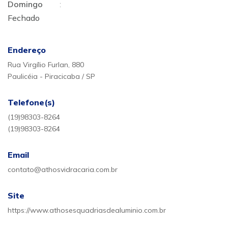
Domingo
:
Fechado
Endereço
Rua Virgílio Furlan, 880
Paulicéia - Piracicaba / SP
Telefone(s)
(19)98303-8264
(19)98303-8264
Email
contato@athosvidracaria.com.br
Site
https://www.athosesquadriasdealuminio.com.br