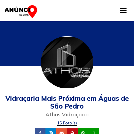
Tog
Vidraçaria Mais Próxima em Águas de
São Pedro
Athos Vidraçaria
15 Foto(s)
Facebook
Instagram
Email
Site
Whatsapp
Celular