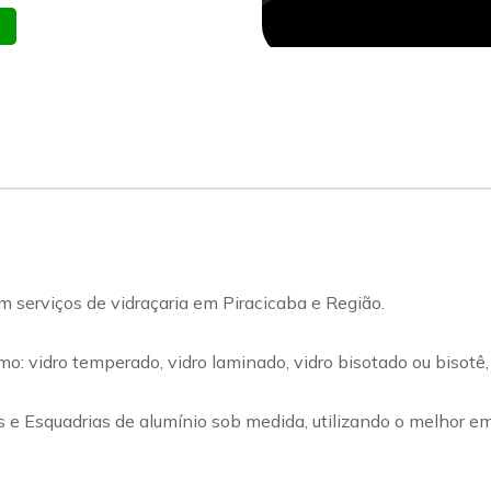
atsapp
Celular
erviços de vidraçaria em Piracicaba e Região.
 vidro temperado, vidro laminado, vidro bisotado ou bisotê, vid
s e Esquadrias de alumínio sob medida, utilizando o melhor e