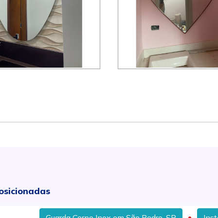
osicionadas
Guarda Corpo Inox em São Pedro, SP
Instalação De 