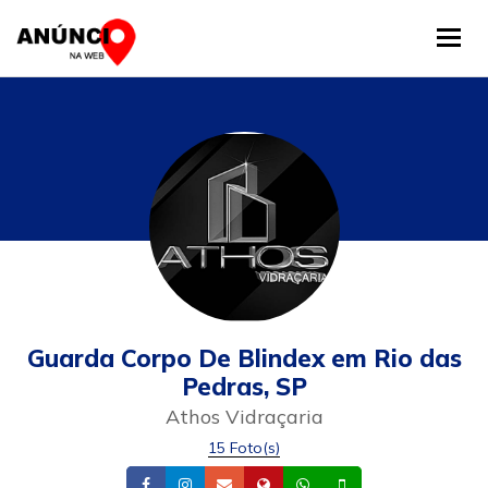
Tog
Guarda Corpo De Blindex em Rio das
Pedras, SP
Athos Vidraçaria
15 Foto(s)
Facebook
Instagram
Email
Site
Whatsapp
Celular