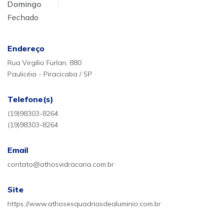
Domingo
:
Fechado
Endereço
Rua Virgílio Furlan, 880
Paulicéia - Piracicaba / SP
Telefone(s)
(19)98303-8264
(19)98303-8264
Email
contato@athosvidracaria.com.br
Site
https://www.athosesquadriasdealuminio.com.br