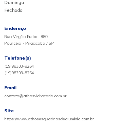
Domingo
:
Fechado
Endereço
Rua Virgílio Furlan, 880
Paulicéia - Piracicaba / SP
Telefone(s)
(19)98303-8264
(19)98303-8264
Email
contato@athosvidracaria.com.br
Site
https://www.athosesquadriasdealuminio.com.br