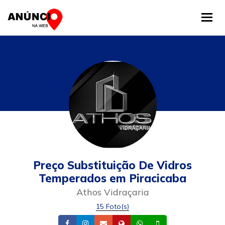
Tog
Preço Substituição De Vidros
Temperados em Piracicaba
Athos Vidraçaria
15 Foto(s)
Facebook
Instagram
Email
Site
Whatsapp
Celular