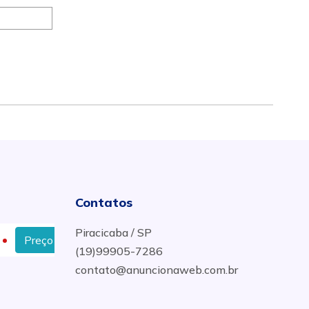
Contatos
Piracicaba / SP
Preço Instalação De Vidros De Comuns em Piracicaba
(19)99905-7286
contato@anuncionaweb.com.br