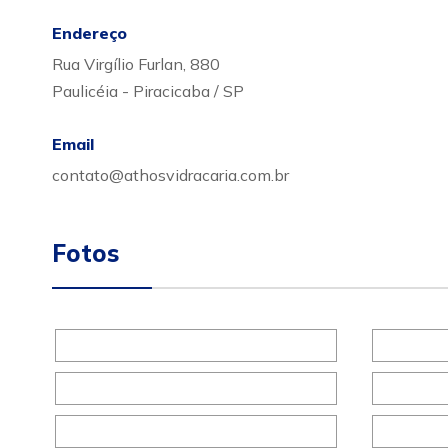
Endereço
Rua Virgílio Furlan, 880
Paulicéia - Piracicaba / SP
Email
contato@athosvidracaria.com.br
Fotos