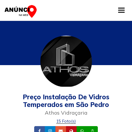
Tog
Preço Instalação De Vidros
Temperados em São Pedro
Athos Vidraçaria
15 Foto(s)
Facebook
Instagram
Email
Site
Whatsapp
Celular