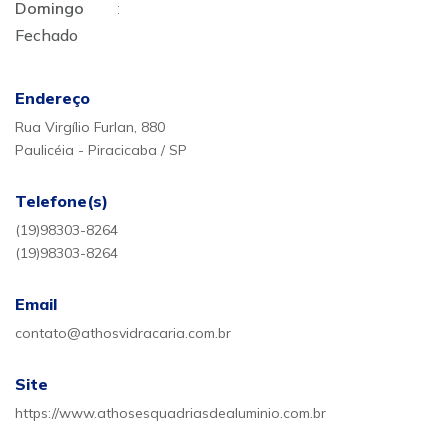
Domingo
:
Fechado
Endereço
Rua Virgílio Furlan, 880
Paulicéia - Piracicaba / SP
Telefone(s)
(19)98303-8264
(19)98303-8264
Email
contato@athosvidracaria.com.br
Site
https://www.athosesquadriasdealuminio.com.br