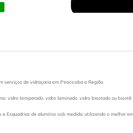
atsapp
Celular
erviços de vidraçaria em Piracicaba e Região.
 vidro temperado, vidro laminado, vidro bisotado ou bisotê, vid
s e Esquadrias de alumínio sob medida, utilizando o melhor e