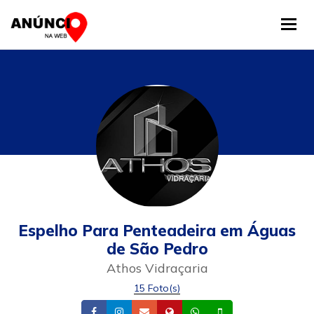
Tog
Espelho Para Penteadeira em Águas
de São Pedro
Athos Vidraçaria
15 Foto(s)
Facebook
Instagram
Email
Site
Whatsapp
Celular