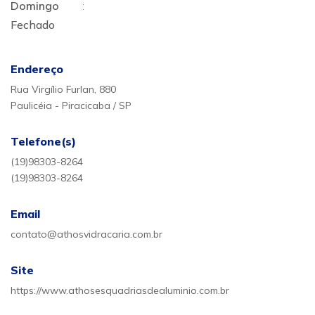
Domingo
:
Fechado
Endereço
Rua Virgílio Furlan, 880
Paulicéia - Piracicaba / SP
Telefone(s)
(19)98303-8264
(19)98303-8264
Email
contato@athosvidracaria.com.br
Site
https://www.athosesquadriasdealuminio.com.br