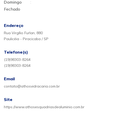
Domingo
:
Fechado
Endereço
Rua Virgílio Furlan, 880
Paulicéia - Piracicaba / SP
Telefone(s)
(19)98303-8264
(19)98303-8264
Email
contato@athosvidracaria.com.br
Site
https://www.athosesquadriasdealuminio.com.br