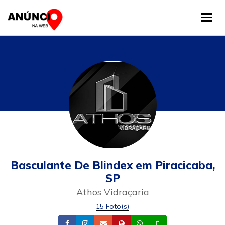
Tog
Basculante De Blindex em Piracicaba,
SP
Athos Vidraçaria
15 Foto(s)
Facebook
Instagram
Email
Site
Whatsapp
Celular