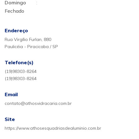
Domingo
:
Fechado
Endereço
Rua Virgílio Furlan, 880
Paulicéia - Piracicaba / SP
Telefone(s)
(19)98303-8264
(19)98303-8264
Email
contato@athosvidracaria.com.br
Site
https://www.athosesquadriasdealuminio.com.br