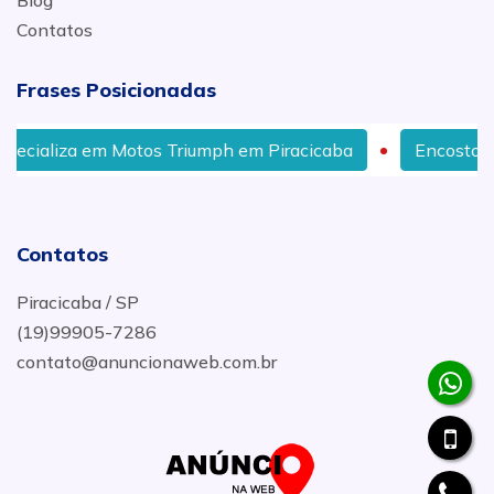
Blog
Contatos
Frases Posicionadas
m Motos Triumph em Piracicaba
Encosto para Piloto pa
Contatos
Piracicaba / SP
(19)99905-7286
contato@anuncionaweb.com.br