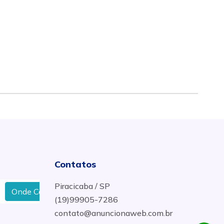
Contatos
Piracicaba / SP
mprar Guidão para Motos Suzuki em Rio Claro
Encost
(19)99905-7286
contato@anuncionaweb.com.br