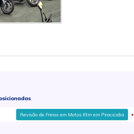
osicionadas
evisão de Freios em Motos Ktm em Piracicaba
Onde Co