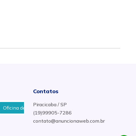
Contatos
Piracicaba / SP
de Motos Credenciada Mapfre em Piracicaba
Ponteiras
(19)99905-7286
contato@anuncionaweb.com.br