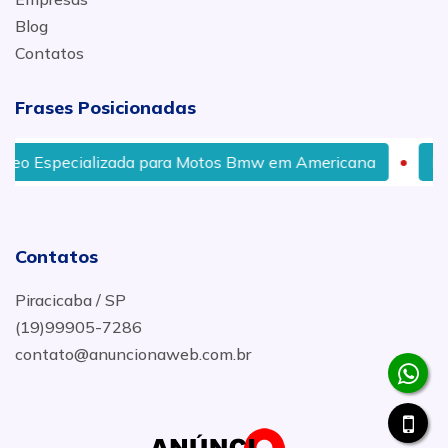
Blog
Contatos
Frases Posicionadas
lizada para Motos Bmw em Americana
Instalação de 
Contatos
Piracicaba / SP
(19)99905-7286
contato@anuncionaweb.com.br