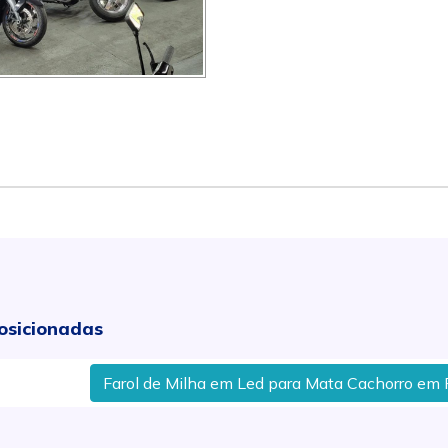
osicionadas
Farol de Milha em Led para Mata Cachorro em Rio Claro