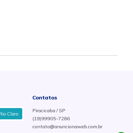
Contatos
Piracicaba / SP
Onde Fazer Diagnósticos com Dinamômetro para Moto
(19)99905-7286
contato@anuncionaweb.com.br