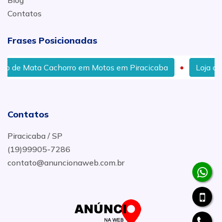
Blog
Contatos
Frases Posicionadas
Cachorro em Motos em Piracicaba
Loja de Acessórios 
Contatos
Piracicaba / SP
(19)99905-7286
contato@anuncionaweb.com.br