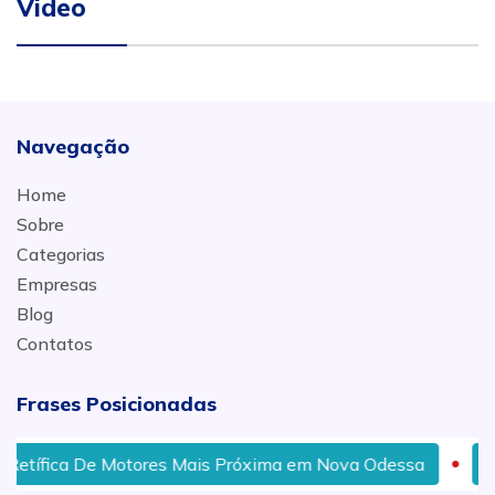
Video
Navegação
Home
Sobre
Categorias
Empresas
Blog
Contatos
Frases Posicionadas
ífica De Motores Mais Próxima em Nova Odessa
Preço 