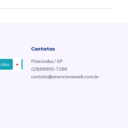
Contatos
Piracicaba / SP
Retífica De Motor a Diesel Com Melhor Preço em Sant
(19)99905-7286
contato@anuncionaweb.com.br