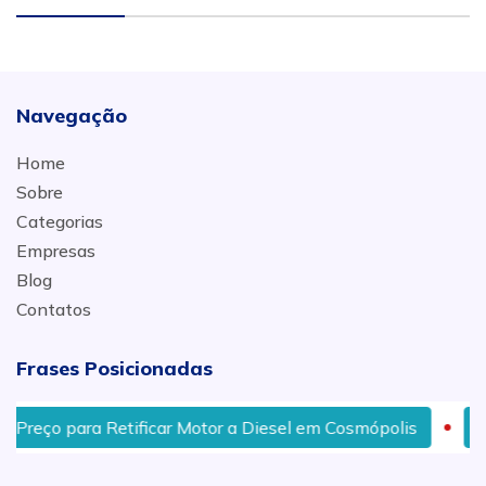
Navegação
Home
Sobre
Categorias
Empresas
Blog
Contatos
Frases Posicionadas
ço para Retificar Motor a Diesel em Cosmópolis
Recup