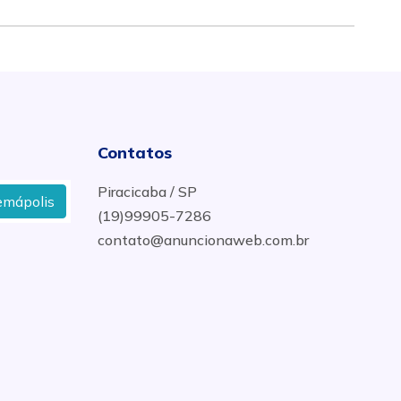
Contatos
Piracicaba / SP
lis
Retífica De Cabeçote em Rio das Pedras
Pr
(19)99905-7286
contato@anuncionaweb.com.br