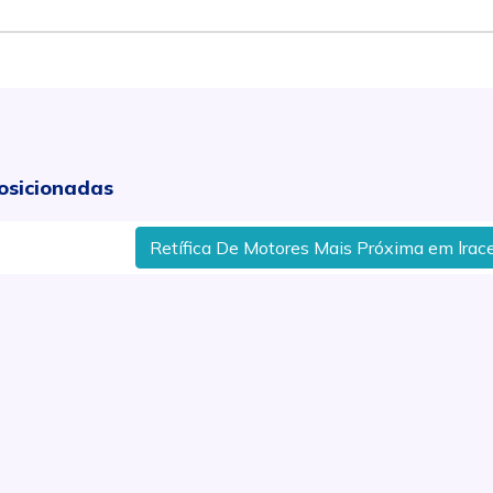
osicionadas
Retífica De Motores Mais Próxima em lracemápo