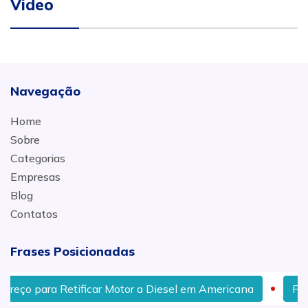
Video
Navegação
Home
Sobre
Categorias
Empresas
Blog
Contatos
Frases Posicionadas
o para Retificar Motor a Diesel em Americana
Preço pa