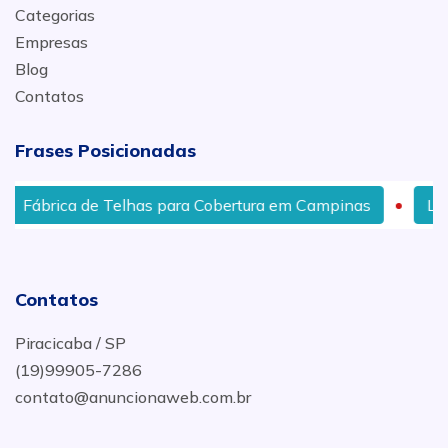
Categorias
Empresas
Blog
Contatos
Frases Posicionadas
Fábrica de Telhas para Cobertura em Campinas
Locaçã
Contatos
Piracicaba / SP
(19)99905-7286
contato@anuncionaweb.com.br