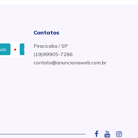
Contatos
Piracicaba / SP
Onde Comprar Tapumes para Fechamento de Obras em 
(19)99905-7286
contato@anuncionaweb.com.br