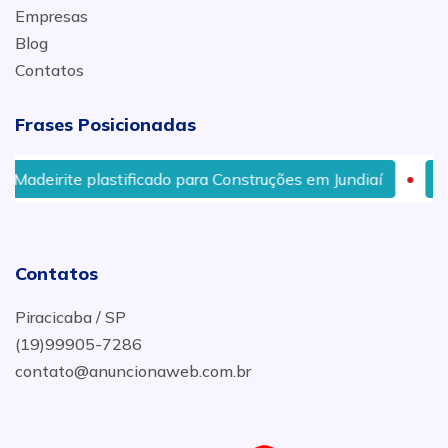
Empresas
Blog
Contatos
Frases Posicionadas
adeirite plastificado para Construções em Jundiaí
Tapu
Contatos
Piracicaba / SP
(19)99905-7286
contato@anuncionaweb.com.br