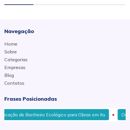
Navegação
Home
Sobre
Categorias
Empresas
Blog
Contatos
Frases Posicionadas
ação de Banheiro Ecológico para Obras em Itu
Onde C