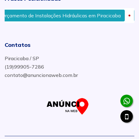
amento de Instalações Hidráulicas em Piracicaba
Dese
Contatos
Piracicaba / SP
(19)99905-7286
contato@anuncionaweb.com.br
.