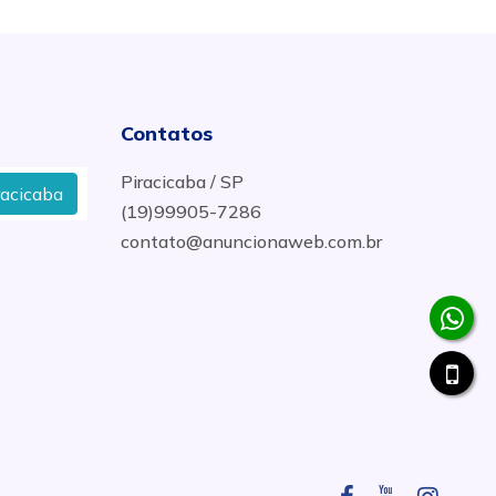
Contatos
Piracicaba / SP
a
Quem Faz Limpeza de Caixa d´Água em em Rio das
(19)99905-7286
contato@anuncionaweb.com.br