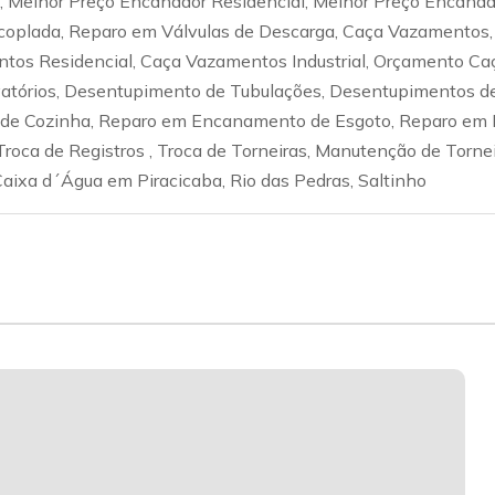
ial, Melhor Preço Encanador Residencial, Melhor Preço Encana
coplada, Reparo em Válvulas de Descarga, Caça Vazamentos,
tos Residencial, Caça Vazamentos Industrial, Orçamento Ca
tórios, Desentupimento de Tubulações, Desentupimentos de
e Cozinha, Reparo em Encanamento de Esgoto, Reparo em E
Troca de Registros , Troca de Torneiras, Manutenção de Torne
aixa d´Água em Piracicaba, Rio das Pedras, Saltinho