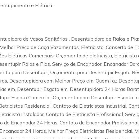
entupimento e Elétrica.
tupidora de Vasos Sanitários , Desentupidora de Ralos e Pia
Melhor Preço de Caça Vazamentos, Eletricista, Conserto de T
ções Elétricas Comerciais, Orçamento de Eletricista, Eletrici
esentupir Ralos e Pias, Serviço de Encanador, Encanador Bara
to para Desentupir, Orçamento para Desentupir Esgoto Resi
oras, Desentupidora com Melhor Preço em, Quem faz Desentu
Pias em, Desentupir Esgoto em, Desentupidora 24 Horas Bara
pir Esgoto Comercial, Orçamento para Desentupir Esgoto Ind
etricistas Residencial, Contato de Eletricistas Industrial, Cont
letricista Instalador, Contato de Eletricista Profissional, Serv
o de Encanador 24 Horas, Contato de Encanador Profissional,
canador 24 Horas, Melhor Preço Eletricistas Residencial, Mel