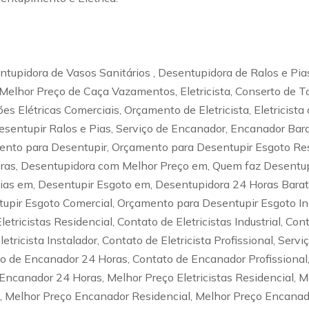
tupidora de Vasos Sanitários , Desentupidora de Ralos e Pia
Melhor Preço de Caça Vazamentos, Eletricista, Conserto de T
ções Elétricas Comerciais, Orçamento de Eletricista, Eletrici
esentupir Ralos e Pias, Serviço de Encanador, Encanador Bara
to para Desentupir, Orçamento para Desentupir Esgoto Resi
oras, Desentupidora com Melhor Preço em, Quem faz Desentu
Pias em, Desentupir Esgoto em, Desentupidora 24 Horas Bara
pir Esgoto Comercial, Orçamento para Desentupir Esgoto Ind
etricistas Residencial, Contato de Eletricistas Industrial, Cont
letricista Instalador, Contato de Eletricista Profissional, Serv
o de Encanador 24 Horas, Contato de Encanador Profissional,
canador 24 Horas, Melhor Preço Eletricistas Residencial, Mel
ial, Melhor Preço Encanador Residencial, Melhor Preço Encana