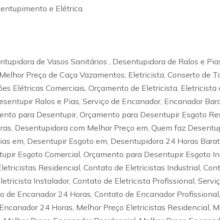
entupimento e Elétrica.
tupidora de Vasos Sanitários , Desentupidora de Ralos e Pia
Melhor Preço de Caça Vazamentos, Eletricista, Conserto de T
ções Elétricas Comerciais, Orçamento de Eletricista, Eletrici
esentupir Ralos e Pias, Serviço de Encanador, Encanador Bara
to para Desentupir, Orçamento para Desentupir Esgoto Resi
oras, Desentupidora com Melhor Preço em, Quem faz Desentu
Pias em, Desentupir Esgoto em, Desentupidora 24 Horas Bara
pir Esgoto Comercial, Orçamento para Desentupir Esgoto Ind
etricistas Residencial, Contato de Eletricistas Industrial, Cont
letricista Instalador, Contato de Eletricista Profissional, Serv
o de Encanador 24 Horas, Contato de Encanador Profissional,
canador 24 Horas, Melhor Preço Eletricistas Residencial, Mel