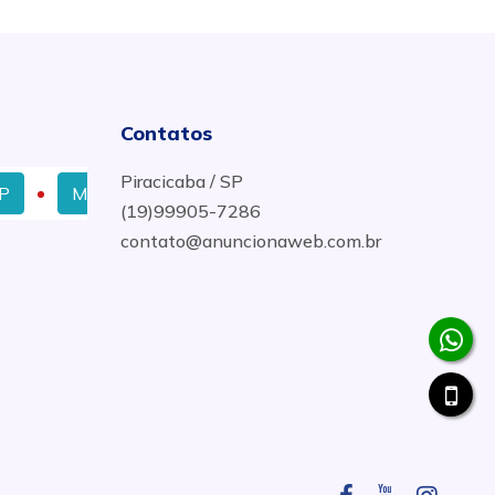
Contatos
Piracicaba / SP
Melhor Preço Eletricistas Industrial em Piracicaba
E
(19)99905-7286
contato@anuncionaweb.com.br