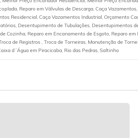
ial, Melhor Preço Encanador Residencial, Melhor Preço Encana
coplada, Reparo em Válvulas de Descarga, Caça Vazamentos,
tos Residencial, Caça Vazamentos Industrial, Orçamento Ca
tórios, Desentupimento de Tubulações, Desentupimentos de
e Cozinha, Reparo em Encanamento de Esgoto, Reparo em E
Troca de Registros , Troca de Torneiras, Manutenção de Torne
aixa d´Água em Piracicaba, Rio das Pedras, Saltinho