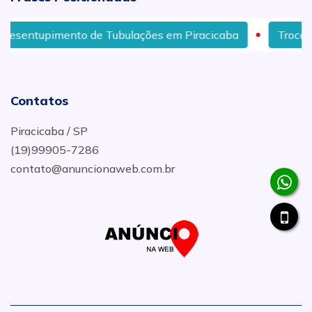
entupimento de Tubulações em Piracicaba
Troca de F
Contatos
Piracicaba / SP
(19)99905-7286
contato@anuncionaweb.com.br
.