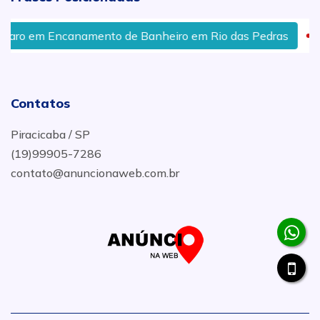
o em Encanamento de Banheiro em Rio das Pedras
Re
Contatos
Piracicaba / SP
(19)99905-7286
contato@anuncionaweb.com.br
.