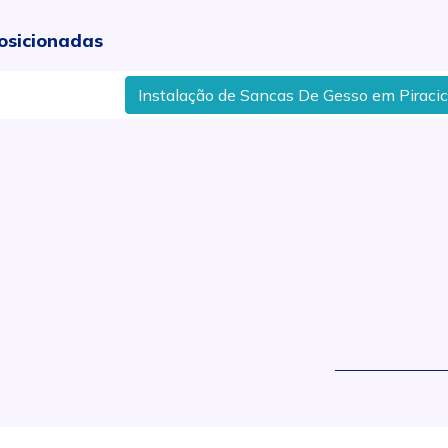
osicionadas
Instalação de Sancas De Gesso em Piracicaba
.