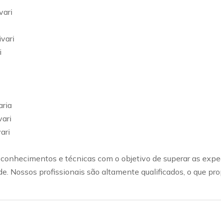
vari
vari
i
aria
vari
ari
onhecimentos e técnicas com o objetivo de superar as expec
ade. Nossos profissionais são altamente qualificados, o que p