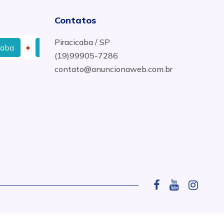
Contatos
Piracicaba / SP
Molduras de Gesso para Teto e Parede em Piracicaba
(19)99905-7286
contato@anuncionaweb.com.br