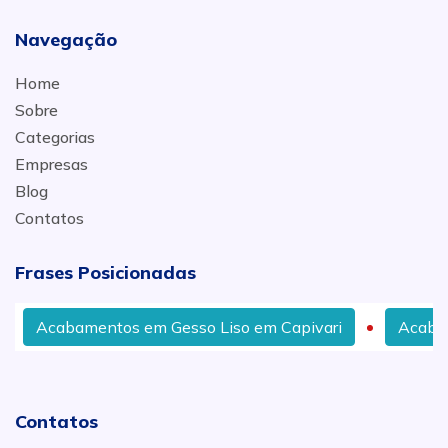
Navegação
Home
Sobre
Categorias
Empresas
Blog
Contatos
Frases Posicionadas
Acabamentos em Gesso Liso em Capivari
Acabamen
Contatos