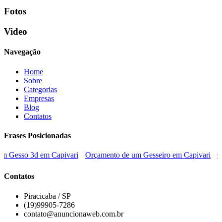
Fotos
Video
Navegação
Home
Sobre
Categorias
Empresas
Blog
Contatos
Frases Posicionadas
Gesso 3d em Capivari
Orçamento de um Gesseiro em Capivari
Orç
Contatos
Piracicaba / SP
(19)99905-7286
contato@anuncionaweb.com.br