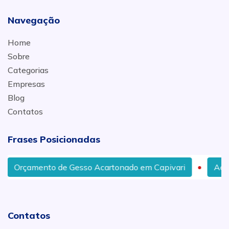
Navegação
Home
Sobre
Categorias
Empresas
Blog
Contatos
Frases Posicionadas
Orçamento de Gesso Acartonado em Capivari
Acaba
Contatos