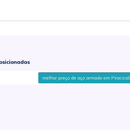
osicionadas
melhor preço de aço armado em Piracicaba