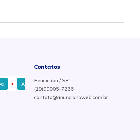
Contatos
Piracicaba / SP
Aço e Ferragem Armada com Melhor Preço em Rio das 
(19)99905-7286
contato@anuncionaweb.com.br