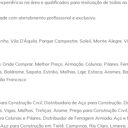
experiência na área e qualificados para realização de todas a
de com atendimento profissional e exclusivo.
nho, Vila D’Áquila, Parque Campestre, Soleil, Monte Alegre, Vi
 Onde Comprar, Melhor Preço, Armação, Colunas, Pilares, Fer
ças, Baldrame, Sapata, Estribo, Malhas, Laje, Estaca, Arames, 
São Francisco
ra Construção Civil, Distribuidora de Aço para Construção, D
, Vigas, Malhas, Treliças, Arame, Prego para Construção Civ
ra Colunas e Pilares, Distribuidor de Ferragem Armada, Aço 
 Aço para Construção em Tietê, Campinas, Rio Claro, Limeira,