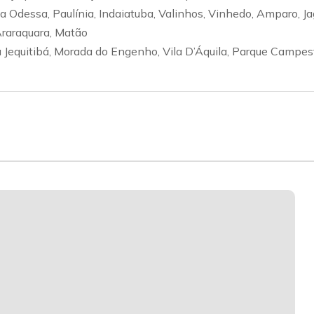
va Odessa, Paulínia, Indaiatuba, Valinhos, Vinhedo, Amparo, J
 Araraquara, Matão
Jequitibá, Morada do Engenho, Vila D’Áquila, Parque Campestre